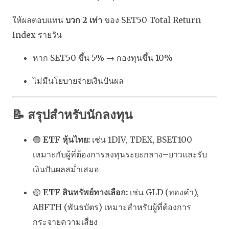
ให้ผลตอบแทน
บวก 2 เท่า
ของ SET50 Total Return
Index รายวัน
หาก SET50 ขึ้น 5% → กองทุนขึ้น 10%
ไม่มีนโยบายจ่ายเงินปันผล
📝 สรุปสำหรับนักลงทุน
🟢
ETF หุ้นไทย:
เช่น 1DIV, TDEX, BSET100
เหมาะกับผู้ที่ต้องการลงทุนระยะกลาง–ยาวและรับ
เงินปันผลสม่ำเสมอ
🟡
ETF สินทรัพย์ทางเลือก:
เช่น GLD (ทองคำ),
ABFTH (พันธบัตร) เหมาะสำหรับผู้ที่ต้องการ
กระจายความเสี่ยง