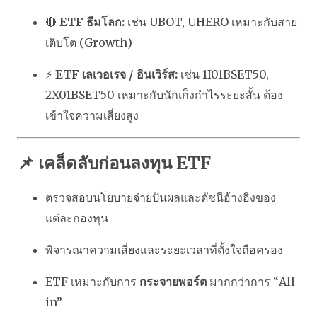
🔴
ETF ธีมโลก:
เช่น UBOT, UHERO เหมาะกับสาย
เติบโต (Growth)
⚡
ETF เลเวอเรจ / อินเวิร์ส:
เช่น 1I01BSET50,
2X01BSET50 เหมาะกับนักเก็งกำไรระยะสั้น ต้อง
เข้าใจความเสี่ยงสูง
📌 เคล็ดลับก่อนลงทุน ETF
ตรวจสอบนโยบายจ่ายปันผลและดัชนีอ้างอิงของ
แต่ละกองทุน
พิจารณาความเสี่ยงและระยะเวลาที่ตั้งใจถือครอง
ETF เหมาะกับการ
กระจายพอร์ต
มากกว่าการ “All
in”