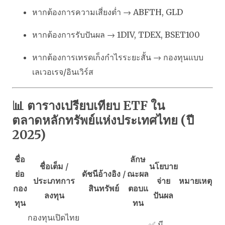
หากต้องการความเสี่ยงต่ำ → ABFTH, GLD
หากต้องการรับปันผล → 1DIV, TDEX, BSET100
หากต้องการเทรดเก็งกำไรระยะสั้น → กองทุนแบบ
เลเวอเรจ/อินเวิร์ส
📊 ตารางเปรียบเทียบ ETF ใน
ตลาดหลักทรัพย์แห่งประเทศไทย (ปี
2025)
ชื่อ
ลักษ
ชื่อเต็ม /
นโยบาย
ย่อ
ดัชนีอ้างอิง /
ณะผล
ประเภทการ
จ่าย
หมายเหตุ
กอง
สินทรัพย์
ตอบแ
ลงทุน
ปันผล
ทุน
ทน
กองทุนเปิดไทย
✅ มี