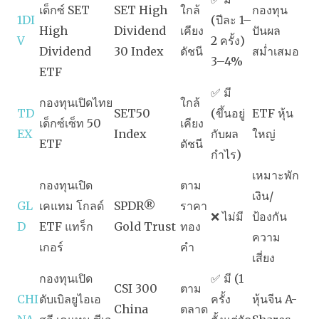
เด็กซ์ SET
SET High
ใกล้
กองทุน
1DI
(ปีละ 1–
High
Dividend
เคียง
ปันผล
V
2 ครั้ง)
Dividend
30 Index
ดัชนี
สม่ำเสมอ
3–4%
ETF
✅ มี
กองทุนเปิดไทย
ใกล้
TD
SET50
(ขึ้นอยู่
ETF หุ้น
เด็กซ์เซ็ท 50
เคียง
EX
Index
กับผล
ใหญ่
ETF
ดัชนี
กำไร)
เหมาะพัก
กองทุนเปิด
ตาม
เงิน/
GL
เคแทม โกลด์
SPDR®
ราคา
❌ ไม่มี
ป้องกัน
D
ETF แทร็ก
Gold Trust
ทอง
ความ
เกอร์
คำ
เสี่ยง
กองทุนเปิด
✅ มี (1
CSI 300
ตาม
CHI
ดับเบิลยูไอเอ
ครั้ง
หุ้นจีน A-
China
ตลาด