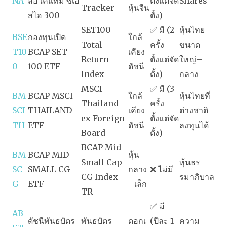
NA
สอี เคแทม ซีเอ
ตั้งแต่จัด
Shares
Tracker
หุ้นจีน
สไอ 300
ตั้ง)
SET100
✅ มี (2
หุ้นไทย
BSE
กองทุนเปิด
ใกล้
Total
ครั้ง
ขนาด
T10
BCAP SET
เคียง
Return
ตั้งแต่จัด
ใหญ่–
0
100 ETF
ดัชนี
Index
ตั้ง)
กลาง
MSCI
✅ มี (3
BM
BCAP MSCI
ใกล้
หุ้นไทยที่
Thailand
ครั้ง
SCI
THAILAND
เคียง
ต่างชาติ
ex Foreign
ตั้งแต่จัด
TH
ETF
ดัชนี
ลงทุนได้
Board
ตั้ง)
BCAP Mid
BM
BCAP MID
หุ้น
Small Cap
หุ้นธร
SC
SMALL CG
กลาง
❌ ไม่มี
CG Index
รมาภิบาล
G
ETF
–เล็ก
TR
✅ มี
AB
ดัชนีพันธบัตร
พันธบัตร
ดอกเ
(ปีละ 1–
ความ