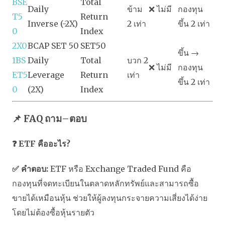
BSE
Total
Daily
ข้าม
❌ ไม่มี
กองทุน
T5
Return
Inverse (-2X)
2 เท่า
ขึ้น 2 เท่า
0
Index
2X0
BCAP SET 50
SET50
ขึ้น →
1BS
Daily
Total
บวก 2
❌ ไม่มี
กองทุน
ET5
Leverage
Return
เท่า
ขึ้น 2 เท่า
0
(2X)
Index
📌
FAQ
ถาม–ตอบ
❓ ETF คืออะไร?
✅ คำตอบ:
ETF หรือ Exchange Traded Fund คือ
กองทุนที่จดทะเบียนในตลาดหลักทรัพย์และสามารถซื้อ
ขายได้เหมือนหุ้น ช่วยให้ผู้ลงทุนกระจายความเสี่ยงได้ง่าย
โดยไม่ต้องซื้อหุ้นรายตัว