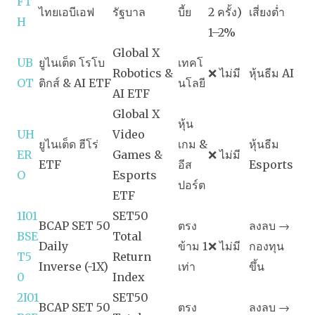
FT
ไทยเอบีเอฟ
รัฐบาล
บี้ย
2 ครั้ง)
เสี่ยงต่ำ
H
1–2%
Global X
UB
ยูไนเต็ด โรโบ
เทคโ
Robotics &
❌ ไม่มี
หุ้นธีม AI
OT
ติกส์ & AI ETF
นโลยี
AI ETF
Global X
หุ้น
UH
Video
ยูไนเต็ด ฮีโร่
เกม &
หุ้นธีม
ER
Games &
❌ ไม่มี
ETF
อีส
Esports
O
Esports
ปอร์ต
ETF
1I01
SET50
BCAP SET 50
ตรง
ลงลบ →
BSE
Total
Daily
ข้าม 1
❌ ไม่มี
กองทุน
T5
Return
Inverse (-1X)
เท่า
ขึ้น
0
Index
2I01
SET50
BCAP SET 50
ตรง
ลงลบ →