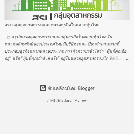
ซื้อขายภาคบ่าย ⏰ T2 – 16:30 น. Pre-close → ส่งคำสั่งเพื่อคำนวณ
ราคาปิด ⏰ 16:30 น. – T3 (สุ่มระหว่าง 16:35 น. – 16:40 น.) Off-hour
→ สรุปราคาปิด (ไม่มีการซื้อขาย) ⏰ T3 – 17:00 น. หลังปิดตลาด →
สรุปกลุ่มอุตสาหกรรมและหมวดธุรกิจในตลาดหุ้นไทย
ไม่สามารถทำการซื้อขาย ⏰ ตั้งแต่ 17:00 น. เป็นต้นไป 🌏 เวลาซื้อขาย
“หลักทรัพย์อ้างอิงต่างประเทศ” สำหรับหลักทรัพย์ท...
📈 สรุปหมวดอุตสาหกรรมและกลุ่มธุรกิจในตลาดหุ้นไทย ใน
ตลาดหลักทรัพย์ของประเทศไทย มีบริษัทจดทะเบียนจำนวนมากที่
ประกอบธุรกิจหลากหลายประเภท การทำความเข้าใจว่า “หุ้นที่คุณถือ
อยู่” หรือ “หุ้นที่คุณกำลังสนใจ” อยู่ในหมวดอุตสาหกรรมใด จึงเป็นหนึ่ง
ในกุญแจสำคัญของการลงทุนที่มีประสิทธิภาพ ✅ การรู้จักหมวด
อุตสาหกรรมจะช่วยให้นักลงทุนสามารถ วิเคราะห์แนวโน้มของธุรกิจ
ประเมินความเสี่ยงและโอกาส วางพอร์ตการลงทุนได้อย่างสมดุลมาก
ขึ้น ตลาดหุ้นไทยได้แบ่งออกเป็น 8 กลุ่มอุตสาหกรรมหลัก และ 28 หมวด
ขับเคลื่อนโดย Blogger
ธุรกิจย่อย เพื่อความชัดเจนและง่ายต่อการวิเคราะห์ 👇 🛍 1. กลุ่ม
ภาพธีมโดย
Jason Morrow
อุตสาหกรรมสินค้าอุปโภคบริโภค (CONSUMP) กลุ่มนี้เกี่ยวข้องกับ
สินค้าที่ผู้คนใช้ในชีวิตประจำวัน เช่น เสื้อผ้า อาหาร ของใช้ในบ้าน
และเวชภัณฑ์ ซึ่งเป็นสินค้าที่มักมีความต้องการคงที่แม้ในช่วง
เศรษฐกิจผันผวน จึงเป็นกลุ่มที่นักลงทุนสาย Defensive ชื่นชอบ หมวด
ย่อย: 👕 FASHION — สินค้าแฟชั่น เสื้อผ้า รองเท้า 🏡 HOME — ของใช้