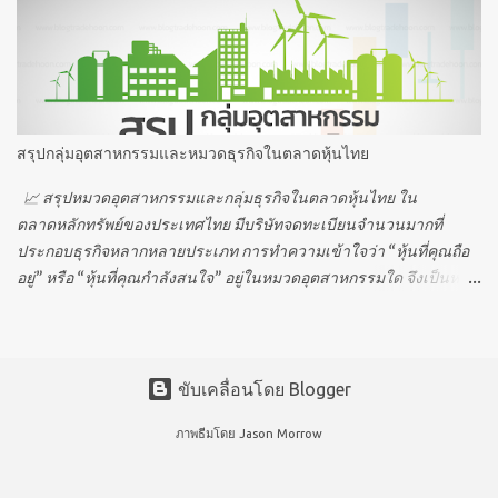
พักเที่ยง → ไม่สามารถซื้อขายได้ ⏰ 12:30 น. – 14:00 น. Pre-open
Session II → ส่งคำสั่งเพื่อคำนวณราคาเปิดภาคบ่าย ⏰ 14:00 น. – T2
(สุ่มระหว่าง 14:25 น. – 14:30 น.) Trading Session II (ภาคบ่าย) → เริ่ม
ซื้อขายภาคบ่าย ⏰ T2 – 16:30 น. Pre-close → ส่งคำสั่งเพื่อคำนวณ
ราคาปิด ⏰ 16:30 น. – T3 (สุ่มระหว่าง 16:35 น. – 16:40 น.) Off-hour
→ สรุปราคาปิด (ไม่มีการซื้อขาย) ⏰ T3 – 17:00 น. หลังปิดตลาด →
สรุปกลุ่มอุตสาหกรรมและหมวดธุรกิจในตลาดหุ้นไทย
ไม่สามารถทำการซื้อขาย ⏰ ตั้งแต่ 17:00 น. เป็นต้นไป 🌏 เวลาซื้อขาย
“หลักทรัพย์อ้างอิงต่างประเทศ” สำหรับหลักทรัพย์ท...
📈 สรุปหมวดอุตสาหกรรมและกลุ่มธุรกิจในตลาดหุ้นไทย ใน
ตลาดหลักทรัพย์ของประเทศไทย มีบริษัทจดทะเบียนจำนวนมากที่
ประกอบธุรกิจหลากหลายประเภท การทำความเข้าใจว่า “หุ้นที่คุณถือ
อยู่” หรือ “หุ้นที่คุณกำลังสนใจ” อยู่ในหมวดอุตสาหกรรมใด จึงเป็นหนึ่ง
ในกุญแจสำคัญของการลงทุนที่มีประสิทธิภาพ ✅ การรู้จักหมวด
อุตสาหกรรมจะช่วยให้นักลงทุนสามารถ วิเคราะห์แนวโน้มของธุรกิจ
ประเมินความเสี่ยงและโอกาส วางพอร์ตการลงทุนได้อย่างสมดุลมาก
ขึ้น ตลาดหุ้นไทยได้แบ่งออกเป็น 8 กลุ่มอุตสาหกรรมหลัก และ 28 หมวด
ขับเคลื่อนโดย Blogger
ธุรกิจย่อย เพื่อความชัดเจนและง่ายต่อการวิเคราะห์ 👇 🛍 1. กลุ่ม
ภาพธีมโดย
Jason Morrow
อุตสาหกรรมสินค้าอุปโภคบริโภค (CONSUMP) กลุ่มนี้เกี่ยวข้องกับ
สินค้าที่ผู้คนใช้ในชีวิตประจำวัน เช่น เสื้อผ้า อาหาร ของใช้ในบ้าน
และเวชภัณฑ์ ซึ่งเป็นสินค้าที่มักมีความต้องการคงที่แม้ในช่วง