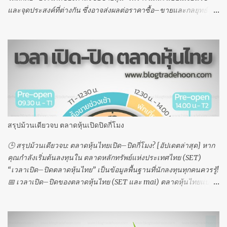
และจุดประสงค์ที่ต่างกัน ซึ่งอาจส่งผลต่อราคาซื้อ–ขายและกลยุทธ์
การลงทุนของคุณโดยตรง ในตลาดหุ้นไทย คำสั่งที่นักลงทุนมักใช้งาน
กันบ่อย ได้แก่ Limit ATO (At the Open) ATC (At the Close) MP
(Special Market Order) MP-MKT (Market Order) MP-MTL (Market
to Limit Order ) ด้านล่างนี้คือรายละเอียดและความแตกต่างของคำสั่ง
แต่ละประเภท 👇 📌 1. Limit Order คืออะไร Limit Order คือ คำสั่งซื้อ
ขายหุ้นที่ “ระบุราคาเฉพาะเจาะจง” ว่าต้องการซื้อหรือขายที่ราคา
เท่าไร หากไม่ได้ราคาตามที่ตั้งไว้ ระบบจะ ไม่จับคู่คำสั่ง 👉 ตัวอย่าง:
ถ้าตั้งซื้อหุ้นที่ 50 บาท ระบบจะซื้อให้ก็ต่อเมื่อมีคนขายที่ราคา 50 บาท
เท่านั้น 📍 ข้อควรรู้: ต้องระบุ “จำนวนหุ้น” และ “ราคา” ก่อนส่งคำสั่ง
สรุปม้วนเดียวจบ ตลาดหุ้นเปิดปิดกี่โมง
เหมาะสำหรับผู้ที่ต้องการ “ควบคุมราคา” ในการซื้อขาย ⏰ 2. ATO (At
the Open) คืออะไร ATO คือ คำสั่งซื้อ...
🕒 สรุปม้วนเดียวจบ: ตลาดหุ้นไทยเปิด–ปิดกี่โมง? [อัปเดตล่าสุด] หาก
คุณกำลังเริ่มต้นลงทุนใน ตลาดหลักทรัพย์แห่งประเทศไทย (SET)
“เวลาเปิด–ปิดตลาดหุ้นไทย” เป็นข้อมูลพื้นฐานที่นักลงทุนทุกคนควรรู้!
📅 เวลาเปิด–ปิดของตลาดหุ้นไทย (SET และ mai) ตลาดหุ้นไทยแบ่ง
การซื้อขายออกเป็น 8 ช่วงเวลา ดังนี้ Pre-open Session I → ส่งคำสั่ง
เพื่อคำนวณราคาเปิด ⏰ 09:30 น. – T1 (สุ่มระหว่าง 09:55 น. – 10:00
น.) Trading Session I (ภาคเช้า) → เริ่มซื้อขายจริง ⏰ T1 – 12:30 น.